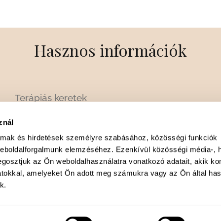
Hasznos információk
Terápiás keretek
Árak
znál
Gyakori kérdések
almak és hirdetések személyre szabásához, közösségi funkciók
Kollégák
weboldalforgalmunk elemzéséhez. Ezenkívül közösségi média-, h
Szakterületek
gosztjuk az Ön weboldalhasználatra vonatkozó adatait, akik ko
atokkal, amelyeket Ön adott meg számukra vagy az Ön által ha
Karrierlehetőség
k.
Blog
F
I