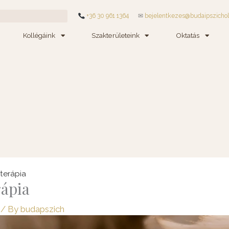
+36 30 961 1364
✉
bejelentkezes@budaipszicho
Kollégáink
Szakterületeink
Oktatás
terápia
ápia
/ By
budapszich