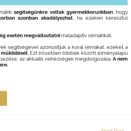
émáink
segítségünkre voltak gyermekkorunkban
, hogy
tkorban azonban akadályozhat
, ha ezeken keresztül
kség esetén megváltoztatni
maladaptív sémáinkat.
ek segítségével azonosítjuk a korai sémákat, ezeket a
t működését
. Ezt követően többek között élményalapú
épezése, az aktuális nehézségek megdolgozása.
A nem
sre.
Next Post
→