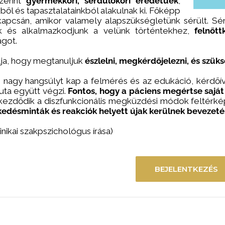
zerint
gyermekkori, serdülőkori eredetűek
,
ből és tapasztalatainkból alakulnak ki. Főképp
kapcsán, amikor valamely alapszükségletünk sérült. S
uk és alkalmazkodjunk a velünk történtekhez,
felnőt
ágot.
lja, hogy megtanuljuk
észlelni, megkérdőjelezni, és szü
nagy hangsúlyt kap a felmérés és az edukáció, kérdőív
euta együtt végzi.
Fontos, hogy a páciens megértse sajá
kezdődik a diszfunkcionális megküzdési módok feltérk
kedésminták és reakciók helyett újak kerülnek bevezeté
linikai szakpszichológus írása)
BEJELENTKEZÉS