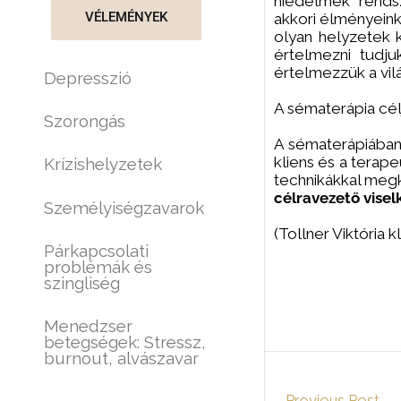
hiedelmek rends
VÉLEMÉNYEK
akkori élményeink
olyan helyzetek 
értelmezni tudj
értelmezzük a vil
Depresszió
A sématerápia cé
Szorongás
A sématerápiában 
kliens és a terap
Krízishelyzetek
technikákkal meg
célravezető visel
Személyiségzavarok
(Tollner Viktória k
Párkapcsolati
problémák és
szingliség
Menedzser
betegségek: Stressz,
burnout, alvászavar
←
Previous Post