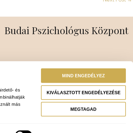
Budai Pszichológus Központ
MIND ENGEDÉLYEZ
irdető- és
KIVÁLASZTOTT ENGEDÉLYEZÉSE
mbinálhatják
sznált más
MEGTAGAD