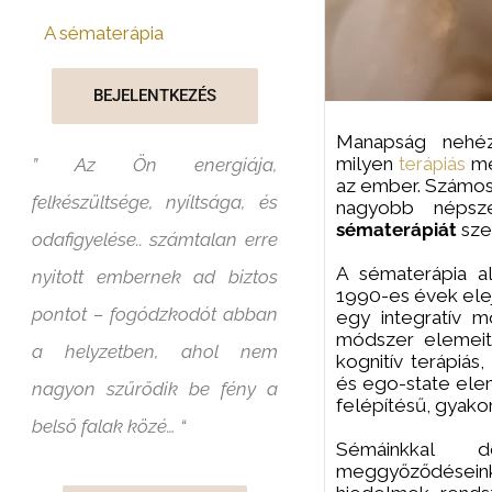
A sématerápia
BEJELENTKEZÉS
Manapság nehéz 
milyen
terápiás
me
” Az Ön energiája,
az ember. Számos
felkészültsége, nyíltsága, és
nagyobb népsze
sématerápiát
sze
odafigyelése.. számtalan erre
A sématerápia al
nyitott embernek ad biztos
1990-es évek ele
pontot – fogódzkodót abban
egy integratív m
módszer elemeit ö
a helyzetben, ahol nem
kognitív terápiás
és ego-state elem
nagyon szűrődik be fény a
felépítésű, gyakor
belső falak közé… “
Sémáinkkal 
meggyőződéseink 