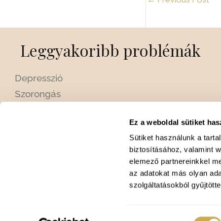
Leggyakoribb problémák
Depresszió
Szorongás
Krízishelyzetek
Ez a weboldal sütiket has
Személyiségzavarok
Sütiket használunk a tart
Párkapcsolati problémák és szingliség
biztosításához, valamint 
Menedzser betegségek: Stressz, burnout,
elemező partnereinkkel me
alvászavar
az adatokat más olyan ad
szolgáltatásokból gyűjtötte
Hozzájárulás