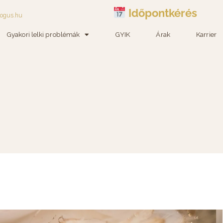
Időpontkérés
logus.hu
Gyakori lelki problémák
GYIK
Árak
Karrier