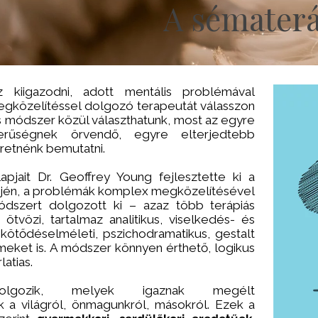
A sématerá
kiigazodni, adott mentális problémával
gközelítéssel dolgozó terapeutát válasszon
 módszer közül választhatunk, most az egyre
rűségnek örvendő, egyre elterjedtebb
retnénk bemutatni.
apjait Dr. Geoffrey Young fejlesztette ki a
jén, a problémák komplex megközelítésével
ódszert dolgozott ki – azaz több terápiás
tvözi, tartalmaz analitikus, viselkedés- és
, kötődéselméleti, pszichodramatikus, gestalt
eket is. A módszer könnyen érthető, logikus
latias.
dolgozik, melyek igaznak megélt
a világról, önmagunkról, másokról. Ezek a