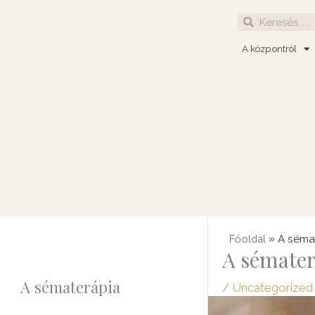
Skip
Search
Search
to
content
A központról
»
Főoldal
A séma
A sémater
A sématerápia
/
Uncategorized