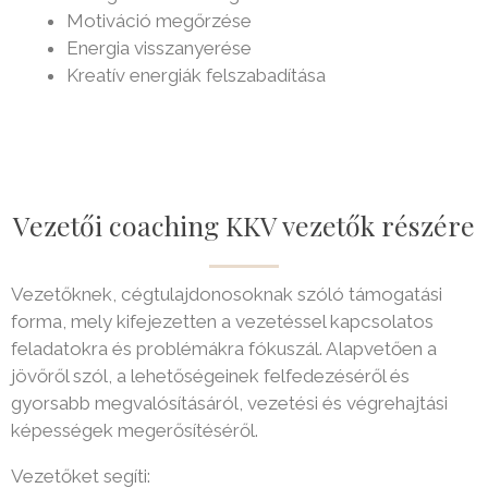
Motiváció megőrzése
Energia visszanyerése
Kreatív energiák felszabadítása
Vezetői coaching KKV vezetők részére
Vezetőknek, cégtulajdonosoknak szóló támogatási
forma, mely kifejezetten a vezetéssel kapcsolatos
feladatokra és problémákra fókuszál. Alapvetően a
jövőről szól, a lehetőségeinek felfedezéséről és
gyorsabb megvalósításáról, vezetési és végrehajtási
képességek megerősítéséről.
Vezetőket segíti: