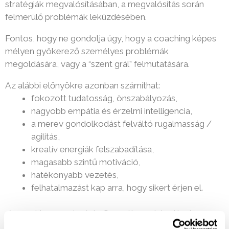
stratégiák megvalósításában, a megvalósítás során
felmerülő problémák leküzdésében.
Fontos, hogy ne gondolja úgy, hogy a coaching képes
mélyen gyökerező személyes problémák
megoldására, vagy a “szent grál” felmutatására.
Az alábbi előnyökre azonban számíthat:
fokozott tudatosság, önszabályozás,
nagyobb empátia és érzelmi intelligencia,
a merev gondolkodást felváltó rugalmasság /
agilitás,
kreatív energiák felszabadítása,
magasabb szintű motiváció,
hatékonyabb vezetés,
felhatalmazást kap arra, hogy sikert érjen el.
A coaching nem terápia. Személyes elakadások
feltárásában a központban szakképzett