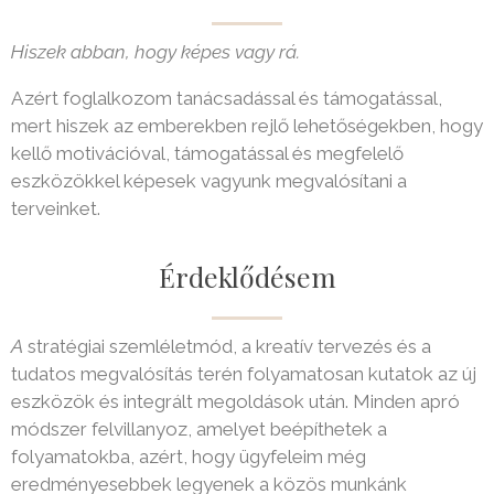
Hiszek abban, hogy képes vagy rá.
Azért foglalkozom tanácsadással és támogatással,
mert hiszek az emberekben rejlő lehetőségekben, hogy
kellő motivációval, támogatással és megfelelő
eszközökkel képesek vagyunk megvalósítani a
terveinket.
Érdeklődésem
A
stratégiai szemléletmód, a kreatív tervezés és a
tudatos megvalósítás terén folyamatosan kutatok az új
eszközök és integrált megoldások után. Minden apró
módszer felvillanyoz, amelyet beépíthetek a
folyamatokba, azért, hogy ügyfeleim még
eredményesebbek legyenek a közös munkánk