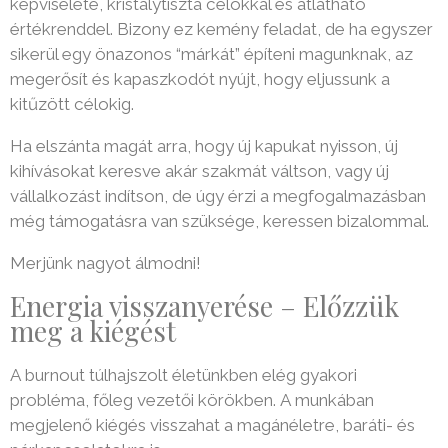
kitűzött célokig.
Ha elszánta magát arra, hogy új kapukat nyisson, új
kihívásokat keresve akár szakmát váltson, vagy új
vállalkozást indítson, de úgy érzi a megfogalmazásban
még támogatásra van szüksége, keressen bizalommal.
Merjünk nagyot álmodni!
Energia visszanyerése – Előzzük
meg a kiégést
A burnout túlhajszolt életünkben elég gyakori
probléma, főleg vezetői körökben.
A munkában
megjelenő kiégés visszahat a magánéletre, baráti- és
párkapcsolatokra is.
Nem szeretjük ezt az állapotot, ilyenkor passzívnak,
tehetetlennek, enerváltnak érezzük magunkat, ezért