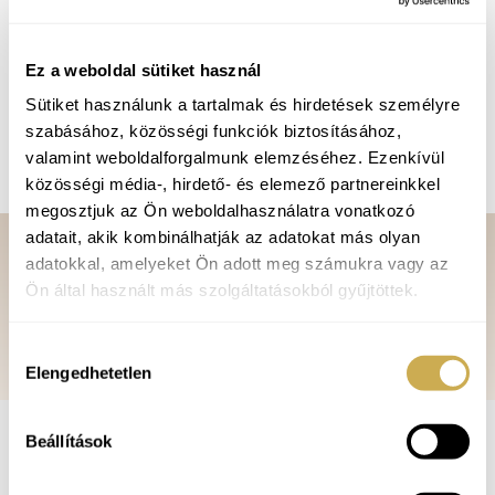
pszichológusok tudnak segíteni terápiás kereteken
belül.
Ez a weboldal sütiket használ
A coaching nem tanácsadás és nem tréning.
Amennyiben ilyen irányú igény merül fel, úgy
Sütiket használunk a tartalmak és hirdetések személyre
szabásához, közösségi funkciók biztosításához,
módszertan váltással más keretekkel, vagy más
valamint weboldalforgalmunk elemzéséhez. Ezenkívül
szakemberek bevonásával tudok segíteni.
közösségi média-, hirdető- és elemező partnereinkkel
megosztjuk az Ön weboldalhasználatra vonatkozó
adatait, akik kombinálhatják az adatokat más olyan
adatokkal, amelyeket Ön adott meg számukra vagy az
Ön által használt más szolgáltatásokból gyűjtöttek.
BEJELENTKEZÉS
Hozzájárulás
Elengedhetetlen
kiválasztása
Beállítások
Stratégia fókuszú