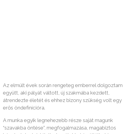
Az elmúlt évek során rengeteg emberrel dolgoztam
együtt, aki pályát váltott, új szakmába kezdett,
átrendezte életét és ehhez bizony szükség volt egy
erős öndefinícióra.
A munka egyik legnehezebb része saját magunk
“szavakba öntése”, megfogalmazása, magabiztos
képviselete, kristálytiszta célokkal és átlátható
értékrenddel. Bizony ez kemény feladat, de ha egyszer
sikerül egy önazonos “márkát” építeni magunknak, az
megerősít és kapaszkodót nyújt, hogy eljussunk a