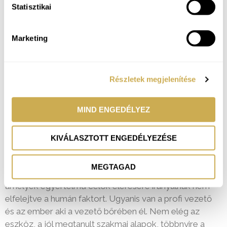
coaching
Statisztikai
A stratégiai konzultációk középpontjában egy
Marketing
életképes cselekvési terv kidolgozása áll, amely javítja
a folyamatokat és ösztönzi a növekedést, segíti a
stratégia kialakítását, megvalósítását.
Részletek megjelenítése
Hogyan néz ki a stratégiai gondolkodásmód?
Elsősorban a megfelelő célok, alap értékek
MIND ENGEDÉLYEZ
megtalálásával kezdődik, majd a célok szem előtt
tartásával következik minden további cselekvés, vagy
KIVÁLASZTOTT ENGEDÉLYEZÉSE
döntés.
Kész a stratégia, de mit tegyünk ezután? A válasz
MEGTAGAD
mérhető és könnyen megvalósítható lépésekből áll,
amelyek egyértelmű célok elérésére irányulnak nem
elfelejtve a humán faktort. Ugyanis van a profi vezető
és az ember aki a vezető bőrében él. Nem elég az
eszköz, a jól megtanult szakmai alapok, többnyire a