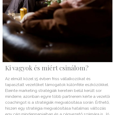
Ki vagyok és miért csinálom?
Az elmúlt közel 15 évben friss vállalkozókat és
tapasztalt vezetőket támogatok különféle eszközökkel.
Eleinte marketing stratégiák keretein belül került sor
minderre, azonban egyre több partnerem kérte a vezetői
coachingot is a stratégiák megvalósítása során. Érthető,
hiszen egy stratégia megvalósítása hatalmas változás
egy cég mindennapjaiban és a cégvezető számára is. Jó