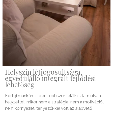
Helyszín létjogosultsága,
egyedülálló integrált fejlődési
lehetőség
Eddigi munkám során többször találkoztam olyan
helyzettel, mikor nem a stratégia, nem a motiváció,
nem környezeti tényezőkkel volt az alapvető
probléma, ami akadályozta egy vállalkozó, vagy
vezető sikerességét.
Előfordul, hogy bármennyire is szeretnénk valamit