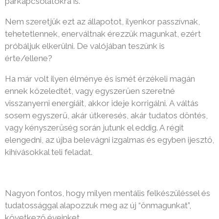
próbáljuk elkerülni. De valójában teszünk is
érte/ellene?
Ha már volt ilyen élménye és ismét érzékeli magán
ennek közeledtét, vagy egyszerűen szeretné
visszanyerni energiáit, akkor ideje korrigálni. A váltás
sosem egyszerű, akár útkeresés, akár tudatos döntés,
vagy kényszerűség során jutunk el eddig. A régit
elengedni, az újba belevágni izgalmas és egyben ijesztő,
kihívásokkal teli feladat.
Nagyon fontos, hogy milyen mentális felkészüléssel és
tudatossággal alapozzuk meg az új “önmagunkat”,
következő éveinket.