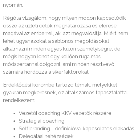
nyomán.
Régóta vizsgálom, hogy milyen módon kapcsolódik
össze az üzleti célok meghatározása és elérése
magával az emberrel, aki azt megvalósítja. Miért nem
lehet ugyanazokat a sablonos megoldásokat
alkalmazni minden egyes külön személyiségre, de
mégis hogyan lehet egy kellően rugalmas
módszertannal dolgozni, ami minden résztvevő
számára hordozza a sikerfaktorokat.
Érdeklődési körömbe tartozó témák, melyekkel
gyakran megkeresnek, ez által számos tapasztalattal
rendelkezem:
Vezetői coaching KKV vezetők részére
Stratégiai coaching
Self branding – definícióval kapcsolatos elakadás
Delegálási nehézségek