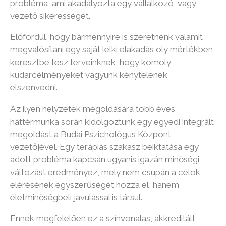
megvalósítani egy saját lelki elakadás oly mértékben
keresztbe tesz terveinknek, hogy komoly
kudarcélményeket vagyunk kénytelenek
elszenvedni.
Az ilyen helyzetek megoldására több éves
háttérmunka során kidolgoztunk egy egyedi integrált
megoldást a Budai Pszichológus Központ
vezetőjével. Egy terápiás szakasz beiktatása egy
adott probléma kapcsán ugyanis igazán minőségi
változást eredményez, mely nem csupán a célok
elérésének egyszerűségét hozza el, hanem
életminőségbeli javulással is társul.
Ennek megfelelően ez a színvonalas, akkreditált
helyszín biztosítja azt a szakmai hátteret, mely
körültekintő figyelmet és biztonságot nyújt Önnek
fejlődése során.