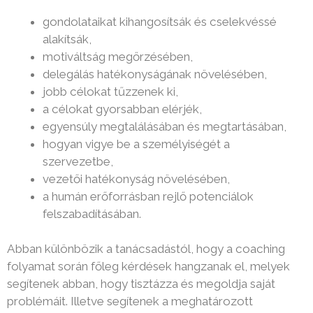
gondolataikat kihangosítsák és cselekvéssé
alakítsák,
motiváltság megőrzésében,
delegálás hatékonyságának növelésében,
jobb célokat tűzzenek ki,
a célokat gyorsabban elérjék,
egyensúly megtalálásában és megtartásában,
hogyan vigye be a személyiségét a
szervezetbe,
vezetői hatékonyság növelésében,
a humán erőforrásban rejlő potenciálok
felszabadításában.
Abban különbözik a tanácsadástól, hogy a coaching
folyamat során főleg kérdések hangzanak el, melyek
segítenek abban, hogy tisztázza és megoldja saját
problémáit. Illetve segítenek a meghatározott