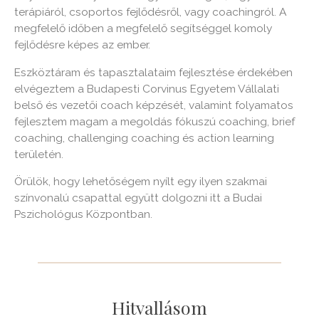
terápiáról, csoportos fejlődésről, vagy coachingról. A
megfelelő időben a megfelelő segítséggel komoly
fejlődésre képes az ember.
Eszköztáram és tapasztalataim fejlesztése érdekében
elvégeztem a Budapesti Corvinus Egyetem Vállalati
belső és vezetői coach képzését, valamint folyamatos
fejlesztem magam a megoldás fókuszú coaching, brief
coaching, challenging coaching és action learning
területén.
Örülök, hogy lehetőségem nyílt egy ilyen szakmai
színvonalú csapattal együtt dolgozni itt a Budai
Pszichológus Központban.
Hitvallásom