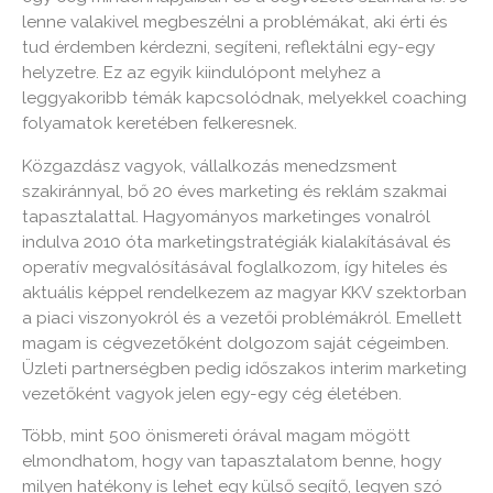
lenne valakivel megbeszélni a problémákat, aki érti és
tud érdemben kérdezni, segíteni, reflektálni egy-egy
helyzetre. Ez az egyik kiindulópont melyhez a
leggyakoribb témák kapcsolódnak, melyekkel coaching
folyamatok keretében felkeresnek.
Közgazdász vagyok, vállalkozás menedzsment
szakiránnyal, bő 20 éves marketing és reklám szakmai
tapasztalattal. Hagyományos marketinges vonalról
indulva 2010 óta marketingstratégiák kialakításával és
operatív megvalósításával foglalkozom, így hiteles és
aktuális képpel rendelkezem az magyar KKV szektorban
a piaci viszonyokról és a vezetői problémákról. Emellett
magam is cégvezetőként dolgozom saját cégeimben.
Üzleti partnerségben pedig időszakos interim marketing
vezetőként vagyok jelen egy-egy cég életében.
Több, mint 500 önismereti órával magam mögött
elmondhatom, hogy van tapasztalatom benne, hogy
milyen hatékony is lehet egy külső segítő, legyen szó