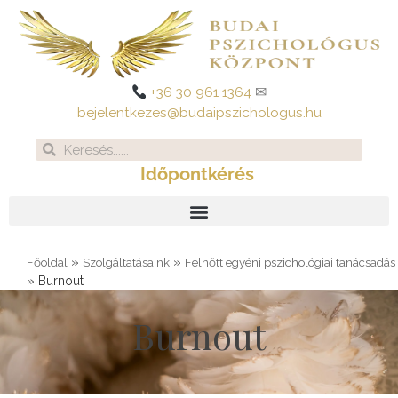
Skip
to
content
+36 30 961 1364
✉
bejelentkezes@budaipszichologus.hu
Search
Search
Időpontkérés
»
»
Főoldal
Szolgáltatásaink
Felnőtt egyéni pszichológiai tanácsadás
»
Burnout
Burnout