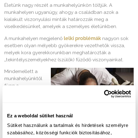
Életünk nagy részét a munkahelyünkön töltjük. A
munkahelyen ugyanúgy, ahogy a családban azok a
kialakult viszonyulási minták határozzák meg a
viselkedésünket, amelyek a személyes életünkben.
A munkahelyen megjelenő
lelki problémák
nagyon sok
esetben olyan mélyebb gyökerekre vezethetők vissza,
melyek kora gyerekkorunkban meghatározták a
„tekintélyszemélyekhez (szülők) fűződő viszonyainkat.
Mindemellett a
munkahelyünktől
függ a
megélhetésünk,
ezért kiemelt
jelentősége van
a munkahelyi
Ez a weboldal sütiket használ
teljesítményünknek, stressz tűrő képességünknek,
Sütiket használunk a tartalmak és hirdetések személyre
szakmai kompetencia érzésünknek, sikereinknek,
szabásához, közösségi funkciók biztosításához,
kudarcainknak.