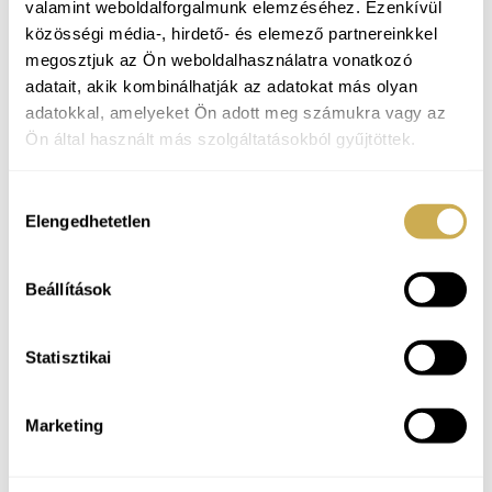
valamint weboldalforgalmunk elemzéséhez. Ezenkívül
A munkahelyi lelki problémákat alapvetően két nagy
közösségi média-, hirdető- és elemező partnereinkkel
csoportba sorolhatjuk:
megosztjuk az Ön weboldalhasználatra vonatkozó
adatait, akik kombinálhatják az adatokat más olyan
Munkahelyi stressz
:
ide tartozik a
adatokkal, amelyeket Ön adott meg számukra vagy az
konfliktuskezelés, kommunikációs problémák,
Ön által használt más szolgáltatásokból gyűjtöttek.
sikertelenség, teljesítmény problémák.
Burnout
.
Hozzájárulás
Elengedhetetlen
kiválasztása
A személyes,
egyéni tanácsadás
mellett kiemelném a
tematikus, célorientált
csoportjainkat
, melyek a
kommunikációs készségünk, asszertivitásunk, szociális
Beállítások
kapcsolataink fejlesztésére szolgálnak.
Ajánlott csoportok:
Pszichodráma csoport
, asszertivitás
Statisztikai
tréning.
Az alábbiakban bővebben is olvashat a
Marketing
burnouthoz kapcsolódó témákról
A menedzser betegségekről átfogóan