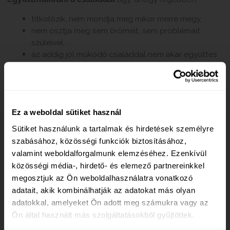
titkolózik, nem mondja meg mikor merre megy,
nem osztja meg sem örömeit, sem problémáit
szüleivel,
az addig jól működő családdal nem akar együttes
időt tölteni,
szinte mindig megkérdőjelezi azt, amit a szülei
mondanak neki (és amit korábban elfogadott),
a korosztályára jellemző vélekedések
Ez a weboldal sütiket használ
fontosabbakká válnak a szülei véleményétől,
problémáit egyedül akarja megoldani, de ha nem
Sütiket használunk a tartalmak és hirdetések személyre
sikerül szüleit hibáztatja.
szabásához, közösségi funkciók biztosításához,
valamint weboldalforgalmunk elemzéséhez. Ezenkívül
A családtól való leválás, elválás
minden
közösségi média-, hirdető- és elemező partnereinkkel
esetben
komoly feszültségeket szokott kelteni a
megosztjuk az Ön weboldalhasználatra vonatkozó
családon belül
, amely
megoldatlansága
akár
a
adatait, akik kombinálhatják az adatokat más olyan
gyermek-szülő kapcsolat végleges megszakadásához
adatokkal, amelyeket Ön adott meg számukra vagy az
is vezethet
. Ennek oka az, hogy míg a
gyermek
Ön által használt más szolgáltatásokból gyűjtöttek.
szeretne
egyre
önállóbbá válni
, addig a döntéseiben,