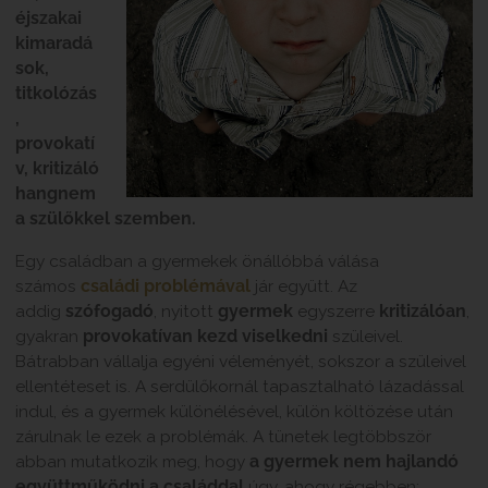
éjszakai
kimaradá
sok,
titkolózás
,
provokatí
v, kritizáló
hangnem
a szülőkkel szemben.
Egy családban a gyermekek önállóbbá válása
számos
családi problémával
jár együtt. Az
addig
szófogadó
, nyitott
gyermek
egyszerre
kritizálóan
,
gyakran
provokatívan kezd viselkedni
szüleivel.
Bátrabban vállalja egyéni véleményét, sokszor a szüleivel
ellentéteset is. A serdülőkornál tapasztalható lázadással
indul, és a gyermek különélésével, külön költözése után
zárulnak le ezek a problémák. A tünetek legtöbbször
abban mutatkozik meg, hogy
a gyermek nem hajlandó
együttműködni a családdal
úgy, ahogy régebben: