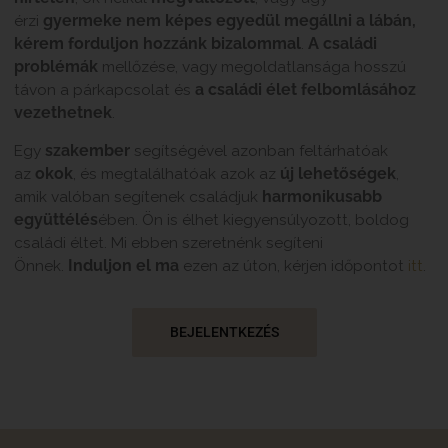
érzi
gyermeke nem képes egyedül megállni a lábán,
kérem forduljon hozzánk bizalommal
.
A családi
problémák
mellőzése, vagy megoldatlansága hosszú
távon a párkapcsolat és
a családi élet felbomlásához
vezethetnek
.
Egy
szakember
segítségével azonban feltárhatóak
az
okok
, és megtalálhatóak azok az
új lehetőségek
,
amik valóban segítenek családjuk
harmonikusabb
együttélés
ében. Ön is élhet kiegyensúlyozott, boldog
családi éltet. Mi ebben szeretnénk segíteni
Önnek.
Induljon el ma
ezen az úton, kérjen időpontot
itt
.
BEJELENTKEZÉS