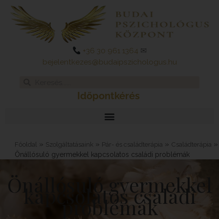
Skip
to
content
+36 30 961 1364
✉
bejelentkezes@budaipszichologus.hu
Search
Search
Időpontkérés
»
»
»
»
Főoldal
Szolgáltatásaink
Pár- és családterápia
Családterápia
Önállósuló gyermekkel kapcsolatos családi problémák
Önállósuló gyermekkel
kapcsolatos családi
problémák