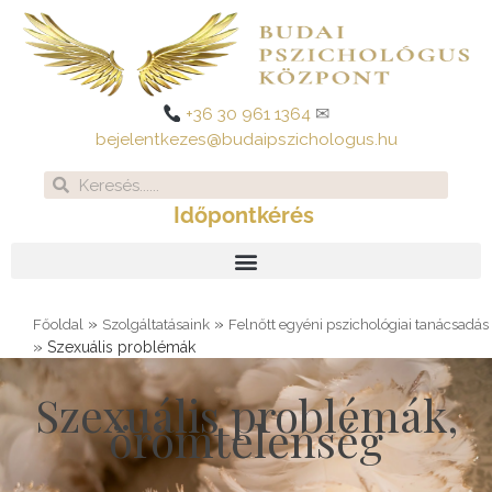
Skip
to
content
+36 30 961 1364
✉
bejelentkezes@budaipszichologus.hu
Search
Search
Időpontkérés
»
»
Főoldal
Szolgáltatásaink
Felnőtt egyéni pszichológiai tanácsadás
»
Szexuális problémák
Szexuális problémák,
örömtelenség