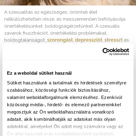
A szexualitás az egészséges, örömteli élet
nélkülözhetetlen része, és messzemenően befolyásolja
önértékelésünket, boldogságérzetünket. A szexuális
zavarok frusztrációt, önértékelési problémákat,
boldogtalanságot,
szorongást
,
depressziót
,
stresszt
és
számtalan további lelki problémát okoznak.
Amennyiben a
szexuális
Ez a weboldal sütiket használ
problémák
hátterében nem
Sütiket használunk a tartalmak és hirdetések személyre
testi okok állnak,
szabásához, közösségi funkciók biztosításához,
úgy a hátterében
valamint weboldalforgalmunk elemzéséhez. Ezenkívül
álló lelki okokat kell
közösségi média-, hirdető- és elemező partnereinkkel
orvosolni.
megosztjuk az Ön weboldalhasználatra vonatkozó
Tapasztalt pszichológusaink ezek feltárásával és
adatait, akik kombinálhatják az adatokat más olyan
megfelelő terápiás módszerekkel segítenek, hogy
adatokkal, amelyeket Ön adott meg számukra vagy az
mindenki képessé válhasson az örömteli szexuális életre!
Ön által használt más szolgáltatásokból gyűjtöttek.