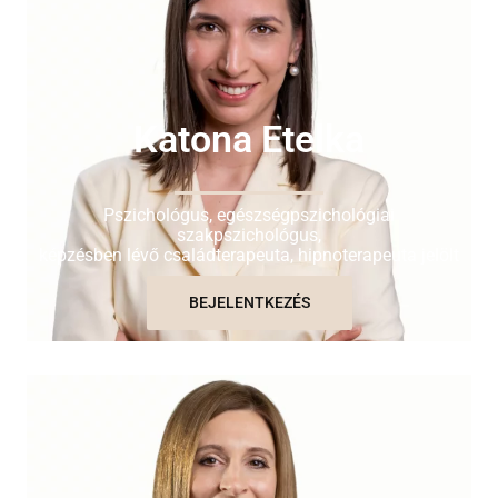
Katona Etelka
Pszichológus, egészségpszichológiai
szakpszichológus,
képzésben lévő családterapeuta, hipnoterapeuta jelölt
BEJELENTKEZÉS