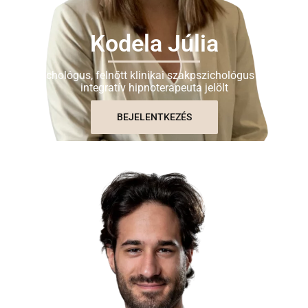
Kodela Júlia
Pszichológus, felnőtt klinikai szakpszichológus jelölt,
integratív hipnoterapeuta jelölt
BEJELENTKEZÉS