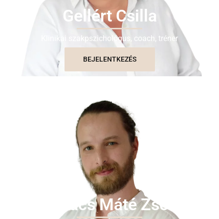
Gellért Csilla
Klinikai szakpszichológus, coach, tréner
BEJELENTKEZÉS
Kovács Máté Zsolt