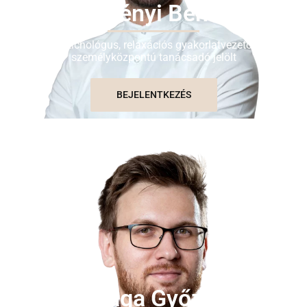
Szelényi Bence
Pszichológus, relaxációs gyakorlatvezető,
személyközpontú tanácsadó jelölt
BEJELENTKEZÉS
Hága Győző