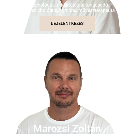
Pszichológus, addiktológiai tanácsadó
szakpszichológus, komplex művészterapeuta
BEJELENTKEZÉS
Marozsi Zoltán