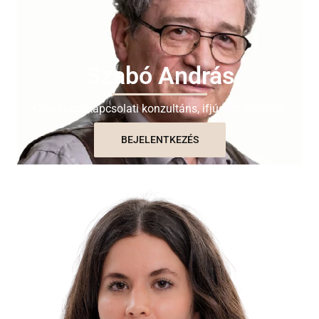
Szabó András
Coach, párkapcsolati konzultáns, ifjúsági szakértő
BEJELENTKEZÉS