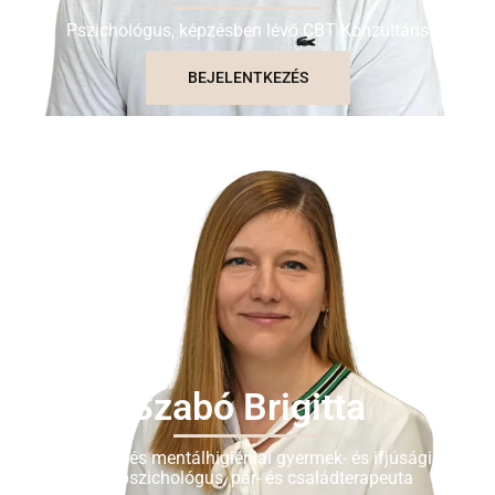
Pszichológus, képzésben lévő CBT Konzultáns
BEJELENTKEZÉS
Szabó Brigitta
Klinikai- és mentálhigiéniai gyermek- és ifjúsági
szakpszichológus, pár- és családterapeuta