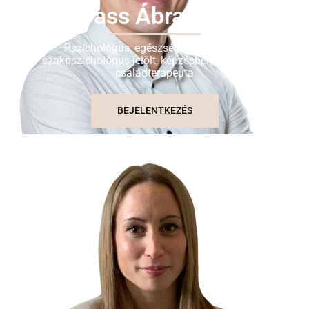
Vass Ábrahám
Pszichológus, egészségpszichológiai
szakpszichológus jelölt, képzésben lévő pár és
családterapeuta
BEJELENTKEZÉS