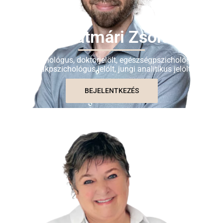
Szatmári Zsolt
Pszichológus, doktorjelölt, egészségpszichológiai
szakpszichológus jelölt, jungi analitikus jelölt
BEJELENTKEZÉS