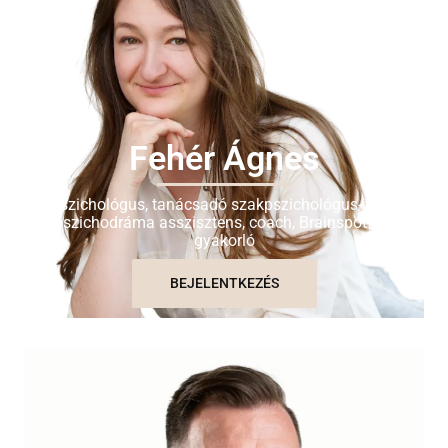
Fehér Ágnes
Pszichológus, tanácsadó szakpszichológus-jelölt,
pszichodráma asszisztens, coach, Brainspotting
gyakorló
BEJELENTKEZÉS