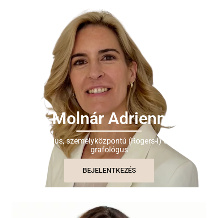
Molnár Adrienn
Pszichológus, személyközpontú (Rogers-i) tanácsadó,
grafológus
BEJELENTKEZÉS