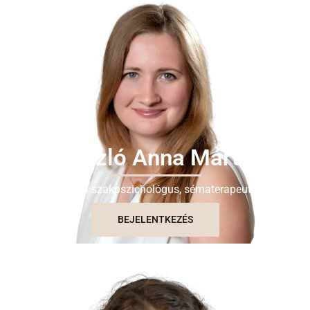
László Anna Márta
Klinikai szakpszichológus, sématerapeuta
BEJELENTKEZÉS