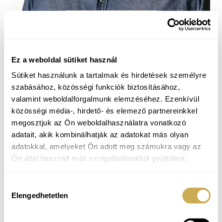
BEJELENTKEZÉS
Ez a weboldal sütiket használ
Sütiket használunk a tartalmak és hirdetések személyre
szabásához, közösségi funkciók biztosításához,
valamint weboldalforgalmunk elemzéséhez. Ezenkívül
közösségi média-, hirdető- és elemező partnereinkkel
megosztjuk az Ön weboldalhasználatra vonatkozó
adatait, akik kombinálhatják az adatokat más olyan
adatokkal, amelyeket Ön adott meg számukra vagy az
Ön által használt más szolgáltatásokból gyűjtöttek.
Ardai Zsolt
Hozzájárulás
Pszichológus, képzésben lévő személyközpontú
Elengedhetetlen
kiválasztása
tanácsadó