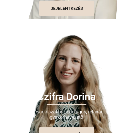
BEJELENTKEZÉS
Czifra Dorina
Tanácsadó szakpszichológus, relaxációs
gyakorlatvezető