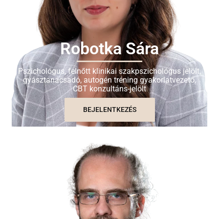
Robotka Sára
Pszichológus, felnőtt klinikai szakpszichológus jelölt,
gyásztanácsadó, autogén tréning gyakorlatvezető,
CBT konzultáns-jelölt
BEJELENTKEZÉS