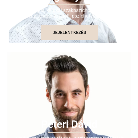
Pszichológus, klinikai szakpszichológus, komplex
integratív terapeuta-jelölt, pszichoterapeuta-jelölt
BEJELENTKEZÉS
Péteri Dávid