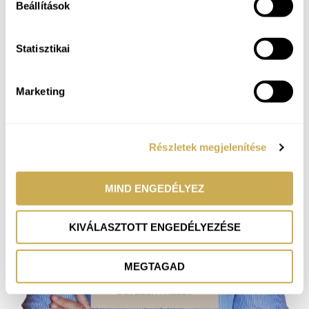
BEJELENTKEZÉS
Beállítások
Statisztikai
Marketing
Részletek megjelenítése
MIND ENGEDÉLYEZ
Mikus Róbert
KIVÁLASZTOTT ENGEDÉLYEZÉSE
Pszichológus, alkalmazott egészség
szakpszichológus és integratív pszichoterapeuta-
jelölt
MEGTAGAD
BEJELENTKEZÉS