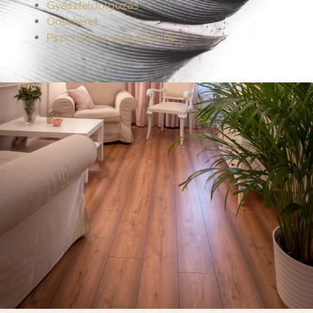
Gyászfeldolgozás
Önsimeret
Pszichiátriai szakrendelés