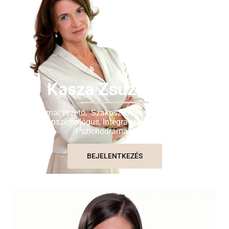
Kasza Zsuzsanna
Szakmai vezető, Szakpszichoterapeuta, Klinikai
szakpszichológus, Integratív hipnoterapeuta,
Pszichodráma vezető
BEJELENTKEZÉS