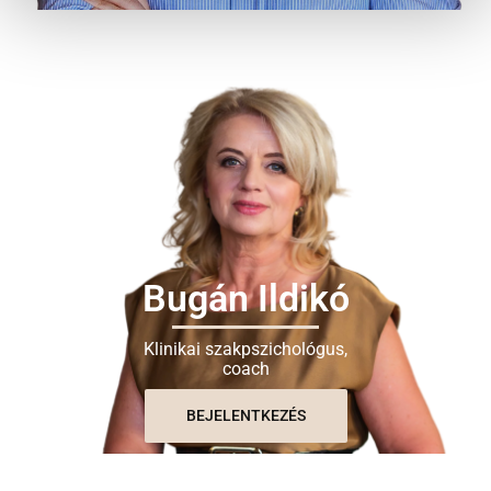
Bugán Ildikó
Klinikai szakpszichológus,
coach
BEJELENTKEZÉS