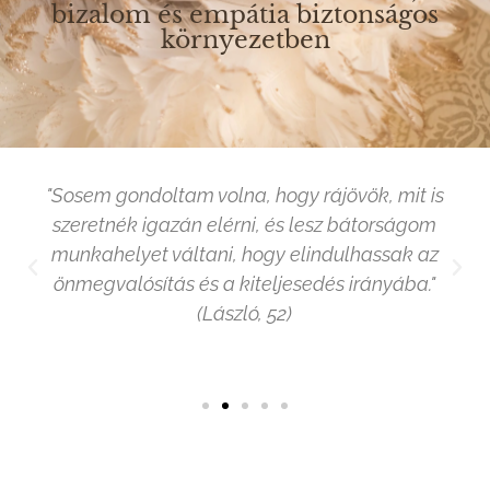
bizalom és empátia biztonságos
környezetben
"Sosem gondoltam volna, hogy rájövök, mit is
szeretnék igazán elérni, és lesz bátorságom
munkahelyet váltani, hogy elindulhassak az
önmegvalósítás és a kiteljesedés irányába."
(László, 52)