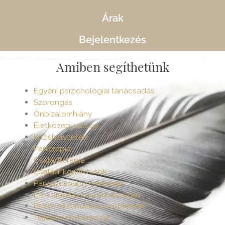
Árak
Bejelentkezés
Amiben segíthetünk
Egyéni psizichológiai tanácsadás
Szorongás
Önbizalomhiány
Életközepi válság
Krízishelyzetek
Párterápia
Családterápia
Családi konfliktusok
Párkapcsolati problémák
Érzelemkifejezési nehézségek
Pszichoszomatikus problémák
Teljesítménykényszer