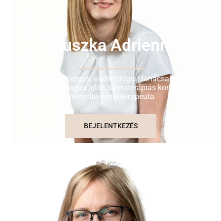
Kuszka Adrienn​
Pszichológus, addiktológiai tanácsadó
szakpszichológus jelölt, sématerápiás konzultáns,
integratív hipnoterapeuta
BEJELENTKEZÉS