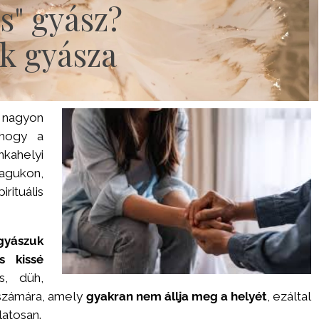
s" gyász?
ak gyásza
 nagyon
 hogy a
nkahelyi
agukon,
rituális
gyászuk
s kissé
s, düh,
 számára, amely
gyakran nem állja meg a helyét
, ezáltal
latosan.