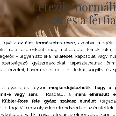
Létezik "normáli
-
A nők és a férfi
 a gyász
az élet természetes része
, azonban megélni
lni róla esetenként még nehezebb. Ennek oka,
élők – legyen szó akár haláleseti, kapcsolati vagy mu
szerteágazó gyászreakciókat tapasztalhatnak önm
 érzelmi, hanem viselkedéses, fizikai, kognitív és spi
t a gyászolók olykor
megkérdőjelezhetik, hogy a 
ámít-e vagy sem
. Ráadásul a
mára elhíresült é
t Kübler-Ross féle gyász szakasz elmélet
(tagadá
és elfogadás) egy olyan keretrendszert ad az érintettek
és kétséget vált ki a gyászolóban az élményeivel kapcso