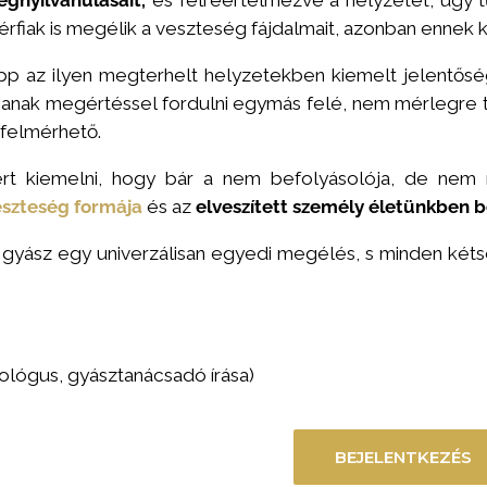
férfiak is megélik a veszteség fájdalmait, azonban ennek
p az ilyen megterhelt helyzetekben kiemelt jelentősé
janak megértéssel fordulni egymás felé, nem mérlegre t
 felmérhető.
ért kiemelni, hogy bár a nem befolyásolója, de nem
eszteség formája
és az
elveszített személy életünkben b
 gyász egy univerzálisan egyedi megélés, s minden kéts
hológus, gyásztanácsadó írása)
BEJELENTKEZÉS