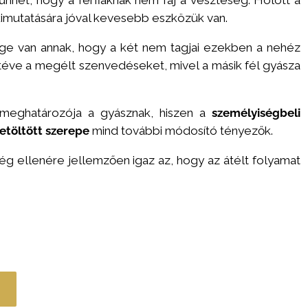
 kimutatására jóval kevesebb eszközük van.
ge van annak, hogy a két nem tagjai ezekben a nehéz
éve a megélt szenvedéseket, mivel a másik fél gyásza
 meghatározója a gyásznak, hiszen a
személyiségbeli
etöltött szerepe
mind további módosító tényezők.
ég ellenére jellemzően igaz az, hogy az átélt folyamat