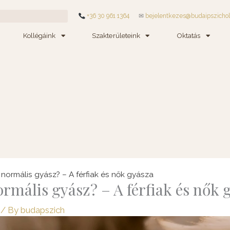
+36 30 961 1364
✉
bejelentkezes@budaipszicho
Kollégáink
Szakterületeink
Oktatás
 normális gyász? – A férfiak és nők gyásza
ormális gyász? – A férfiak és nők 
/ By
budapszich