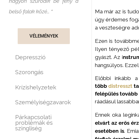
nagyon szűrődik be fény a
Ma már az is tudo
belső falak közé… “
úgy érdemes foga
a veszteségre ado
VÉLEMÉNYEK
Ezen is továbbme
Ilyen tényező pé
Depresszió
gyászt. Az i
nstru
hangsúlyos.
Ezzel
Szorongás
Előbbi inkább a
több
distresszt
ta
Krízishelyzetek
felépülés tovább 
ráadásul lassabba
Személyiségzavarok
Ennek oka legink
Párkapcsolati
problémák és
elvárt az erős é
szingliség
esetében is
. Emia
férfiak érzelmi m