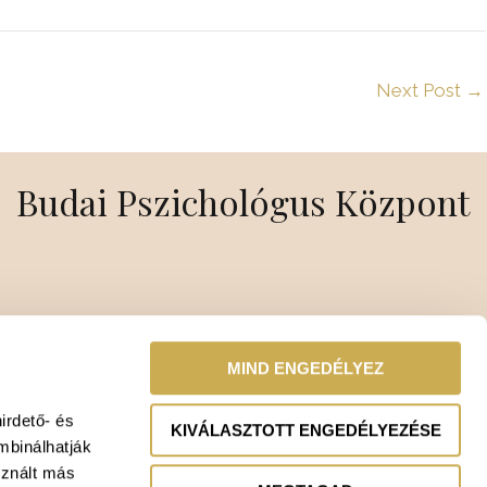
Next Post
→
Budai Pszichológus Központ
MIND ENGEDÉLYEZ
irdető- és
KIVÁLASZTOTT ENGEDÉLYEZÉSE
mbinálhatják
sznált más