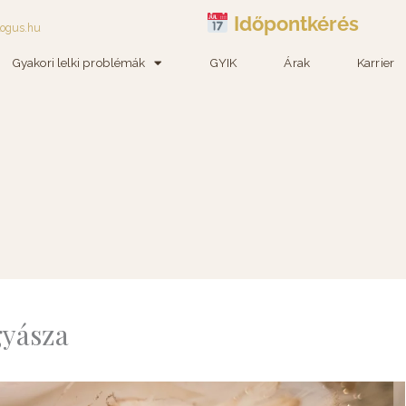
Időpontkérés
logus.hu
Gyakori lelki problémák
GYIK
Árak
Karrier
gyásza