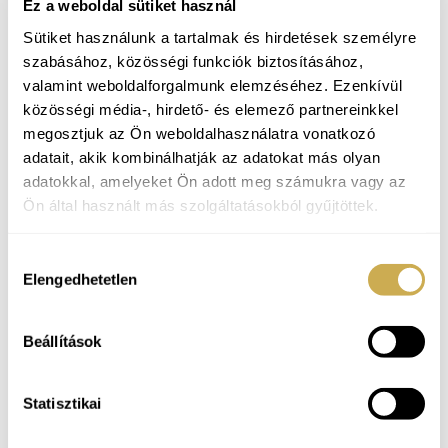
Ez a weboldal sütiket használ
2015
Pszichoterapeuta
szakvizsga
Sütiket használunk a tartalmak és hirdetések személyre
2015-
Hipnózis képzés
folyamatban
2015-
Áttétel fókuszú pszichoterápia
szabásához, közösségi funkciók biztosításához,
képzés
folyamatban, Transference Focused
valamint weboldalforgalmunk elemzéséhez. Ezenkívül
Psychotherapy Institut München
közösségi média-, hirdető- és elemező partnereinkkel
2014-
Pszichoanalitikus
megosztjuk az Ön weboldalhasználatra vonatkozó
képzés
folyamatban, Magyar
adatait, akik kombinálhatják az adatokat más olyan
Pszichoanalitikus Egyesület
adatokkal, amelyeket Ön adott meg számukra vagy az
2010-2014
Csoportanalitikus
, CSAKIT
Ön által használt más szolgáltatásokból gyűjtöttek.
2010-2013 T
ündérhegyi Európai
Pszichoterapeuta Képzés
Hozzájárulás
2010-2013
Bioszisztémikus szomato-
Elengedhetetlen
kiválasztása
pszichoterapeuta
, Societa Italiana di
Biosistemica
2010-2013
PTE Pszichológia Doktori
Beállítások
Iskola
, Elméleti pszichoanalízis program
2006-1011
Klinikai és mentálhigiéniai
Statisztikai
felnőtt szakpszichológus
, Pécsi
Tudományegyetem