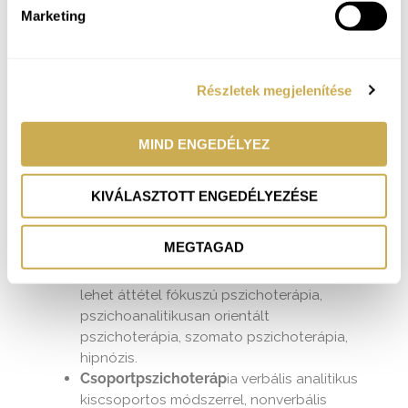
2005-2011
Pszichodinamikus mozgás- és
Marketing
táncterapeuta
2000-2005
Pszichológus
, Károli Gáspár
Református Egyetem
Részletek megjelenítése
MIND ENGEDÉLYEZ
Szakmai tapasztalatok:
KIVÁLASZTOTT ENGEDÉLYEZÉSE
10 éves pszichoterápiás
tapasztalat
pszichiátriai területen
MEGTAGAD
Egyéni pszichoterápi
a a páciens
problémájához illeszkedő módszerrel, ami
lehet áttétel fókuszú pszichoterápia,
pszichoanalitikusan orientált
pszichoterápia, szomato pszichoterápia,
hipnózis.
Csoportpszichoteráp
ia verbális analitikus
kiscsoportos módszerrel, nonverbális