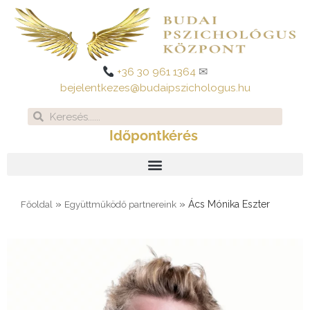
Skip
to
content
+36 30 961 1364
✉
bejelentkezes@budaipszichologus.hu
Search
Search
Időpontkérés
»
»
Ács Mónika Eszter
Főoldal
Együttműködő partnereink