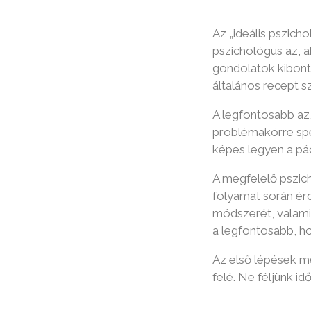
Létezi
Az „ideális pszich
pszichológus az, a
gondolatok kibonta
általános recept s
A legfontosabb az
problémakörre spec
képes legyen a pác
A megfelelő pszich
folyamat során érd
módszerét, valamin
a legfontosabb, ho
Az első lépések m
felé. Ne féljünk i