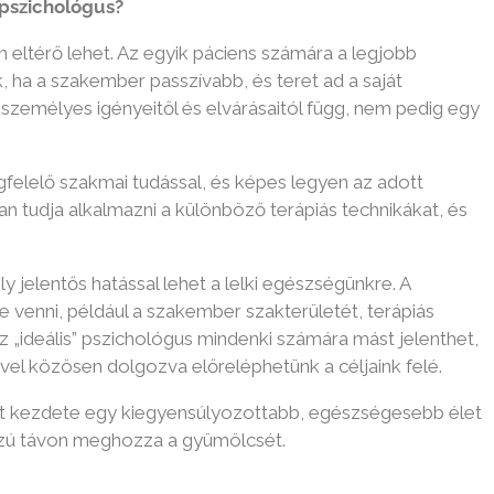
lógus?
n eltérő lehet. Az egyik páciens számára a legjobb
, ha a szakember passzívabb, és teret ad a saját
személyes igényeitől és elvárásaitól függ, nem pedig egy
felelő szakmai tudással, és képes legyen az adott
an tudja alkalmazni a különböző terápiás technikákat, és
jelentős hatással lehet a lelki egészségünkre. A
e venni, például a szakember szakterületét, terápiás
 „ideális” pszichológus mindenki számára mást jelenthet,
el közösen dolgozva előreléphetünk a céljaink felé.
út kezdete egy kiegyensúlyozottabb, egészségesebb élet
osszú távon meghozza a gyümölcsét.