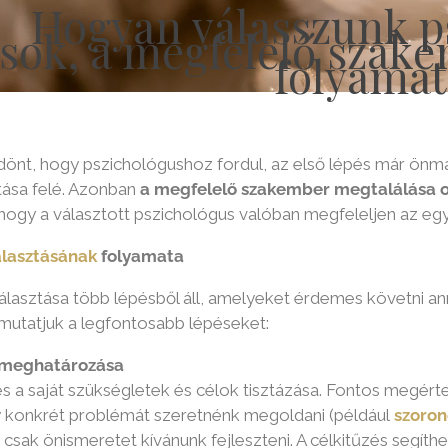
Hogyan válasszunk p
sok, a megfelelő szake
folyamat
dönt, hogy pszichológushoz fordul, az első lépés már önma
ítása felé. Azonban
a megfelelő szakember megtalálása ol
hogy a választott pszichológus valóban megfeleljen az eg
álasztásának
folyamata
választása több lépésből áll, amelyeket érdemes követni a
mutatjuk a legfontosabb lépéseket:
 meghatározása
és a saját szükségletek és célok tisztázása. Fontos megért
 konkrét problémát szeretnénk megoldani (például
szoro
csak önismeretet kívánunk fejleszteni. A célkitűzés segíth