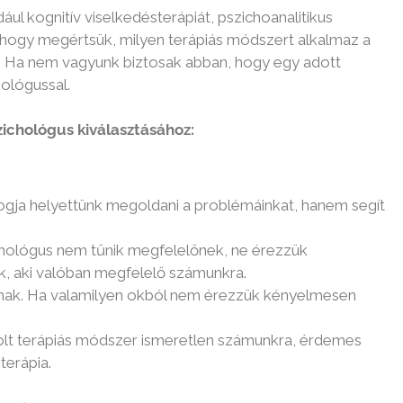
l kognitív viselkedésterápiát, pszichoanalitikus
 hogy megértsük, milyen terápiás módszert alkalmaz a
. Ha nem vagyunk biztosak abban, hogy egy adott
ológussal.
választásához:
ogja helyettünk megoldani a problémáinkat, hanem segít
hológus nem tűnik megfelelőnek, ne érezzük
k, aki valóban megfelelő számunkra.
nak. Ha valamilyen okból nem érezzük kényelmesen
solt terápiás módszer ismeretlen számunkra, érdemes
terápia.