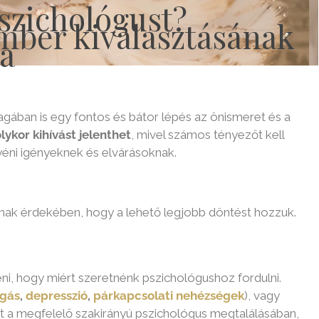
szichológust?
mber kiválasztásának
a
gában is egy fontos és bátor lépés az önismeret és a
ykor kihívást jelenthet
, mivel számos tényezőt kell
yéni igényeknek és elvárásoknak.
nnak érdekében, hogy a lehető legjobb döntést hozzuk.
eni, hogy miért szeretnénk pszichológushoz fordulni.
ngás
,
depresszió
,
párkapcsolati nehézségek
), vagy
et a megfelelő szakirányú pszichológus megtalálásában,