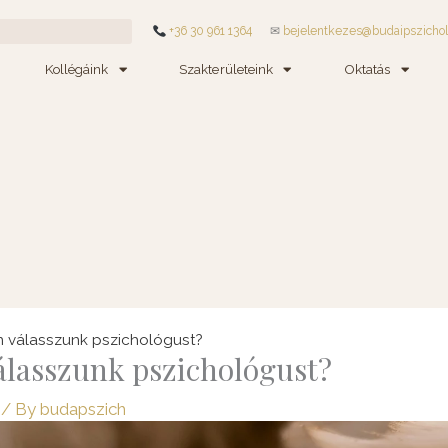
+36 30 961 1364
✉
bejelentkezes@budaipszicho
Kollégáink
Szakterületeink
Oktatás
 válasszunk pszichológust?
lasszunk pszichológust?
/ By
budapszich