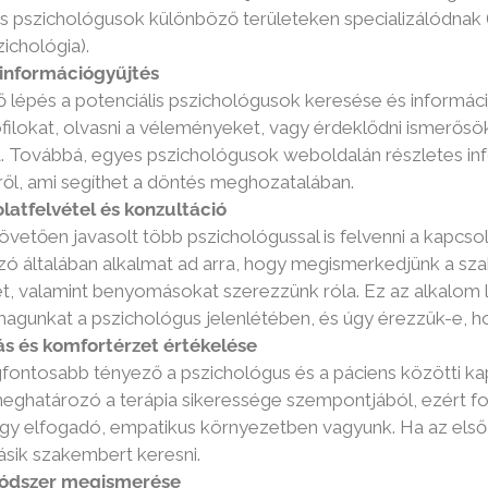
s pszichológusok különböző területeken specializálódnak (pl
chológia).
 információgyűjtés
 lépés a potenciális pszichológusok keresése és informáci
filokat, olvasni a véleményeket, vagy érdeklődni ismerősök
 Továbbá, egyes pszichológusok weboldalán részletes infor
l, ami segíthet a döntés meghozatalában.
latfelvétel és konzultáció
övetően javasolt több pszichológussal is felvenni a kapcsol
ozó általában alkalmat ad arra, hogy megismerkedjünk a 
t, valamint benyomásokat szerezzünk róla. Ez az alkalom l
agunkat a pszichológus jelenlétében, és úgy érezzük-e, 
s és komfortérzet értékelése
gfontosabb tényező a pszichológus és a páciens közötti kap
eghatározó a terápia sikeressége szempontjából, ezért fo
gy elfogadó, empatikus környezetben vagyunk. Ha az első
sik szakembert keresni.
módszer megismerése