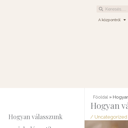
Skip
Search
Search
to
content
A központról
»
Főoldal
Hogyan
Hogyan vá
Hogyan válasszunk
/
Uncategorized