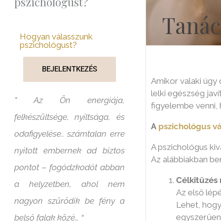
pszichológust?
Tanác
Hogyan válasszunk
pszichológust?
BEJELENTKEZÉS
Amikor valaki úgy 
lelki egészség jav
” Az Ön energiája,
figyelembe venni, 
felkészültsége, nyíltsága, és
A
pszichológus v
odafigyelése.. számtalan erre
A pszichológus ki
nyitott embernek ad biztos
Az alábbiakban be
pontot – fogódzkodót abban
Célkitűzés
a helyzetben, ahol nem
Az első lép
nagyon szűrődik be fény a
Lehet, hogy
egyszerűen 
belső falak közé… “