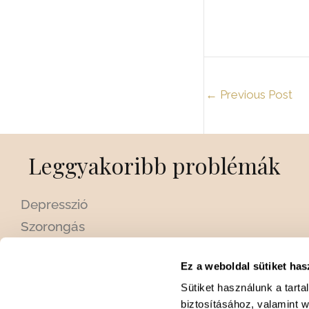
←
Previous Post
Leggyakoribb problémák
Depresszió
Szorongás
Krízishelyzetek
Ez a weboldal sütiket has
Személyiségzavarok
Sütiket használunk a tart
Párkapcsolati problémák és szingliség
biztosításához, valamint 