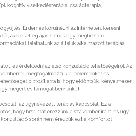
. kognitív viselkedésterápia, családterápia,
ógyűjtés. Érdemes körülnézni az interneten, keresni
től, akik esetleg ajánlhatnak egy megbízható
mációkat találhatunk az általuk alkalmazott terápiás
atot, és érdeklődni az első konzultáció lehetőségeiről. Az
szakemberrel, megfogalmazzuk problémáinkat és
ehetőséget biztosít arra is, hogy eldöntsük, kényelmesen
hogy megért és támogat bennünket.
csolat, az úgynevezett terápiás kapcsolat. Ez a
ntos, hogy bizalmat érezzünk a szakember iránt, és úgy
 konzultáció során nem érezzük ezt a komfortot,