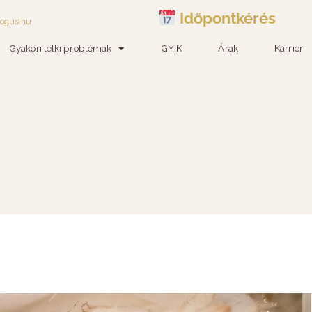
Időpontkérés
logus.hu
Gyakori lelki problémák
GYIK
Árak
Karrier