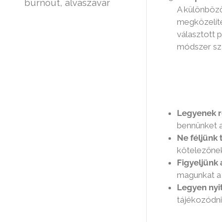
burnout, alvászavar
A különböző
megközelíté
választott 
módszer szá
Tanácsok
Legyenek re
bennünket a
Ne féljünk 
kötelezőnek
Figyeljünk a
magunkat a p
Legyen nyit
tájékozódni