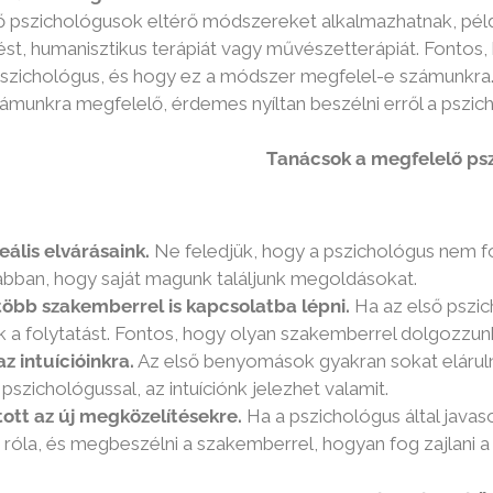
 pszichológusok eltérő módszereket alkalmazhatnak, példáu
st, humanisztikus terápiát vagy művészetterápiát. Fontos,
pszichológus, és hogy ez a módszer megfelel-e számunkra
munkra megfelelő, érdemes nyíltan beszélni erről a pszich
 a megfelelő pszichológus ki
ális elvárásaink.
Ne feledjük, hogy a pszichológus nem f
bban, hogy saját magunk találjunk megoldásokat.
több szakemberrel is kapcsolatba lépni.
Ha az első pszic
 a folytatást. Fontos, hogy olyan szakemberrel dolgozzun
z intuícióinkra.
Az első benyomások gyakran sokat elárul
szichológussal, az intuíciónk jelezhet valamit.
ott az új megközelítésekre.
Ha a pszichológus által java
 róla, és megbeszélni a szakemberrel, hogyan fog zajlani a 