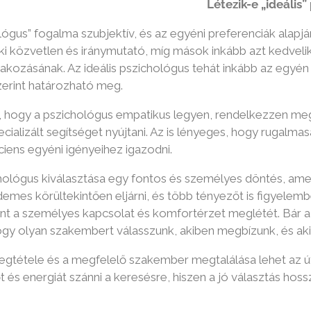
k-e „ideális” pszicho
ológus” fogalma szubjektív, és az egyéni preferenciák alapjá
ki közvetlen és iránymutató, míg mások inkább azt kedvelik
kozásának. Az ideális pszichológus tehát inkább az egyén 
zerint határozható meg.
, hogy a pszichológus empatikus legyen, rendelkezzen meg
ializált segítséget nyújtani. Az is lényeges, hogy rugalmas
iens egyéni igényeihez igazodni.
ológus kiválasztása egy fontos és személyes döntés, amely 
emes körültekintően eljárni, és több tényezőt is figyelemb
t a személyes kapcsolat és komfortérzet meglétét. Bár az
gy olyan szakembert válasszunk, akiben megbízunk, és akiv
egtétele és a megfelelő szakember megtalálása lehet az 
dőt és energiát szánni a keresésre, hiszen a jó választás h