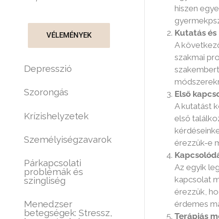
hiszen egye
gyermekpszi
Kutatás és
VÉLEMÉNYEK
A következő
szakmai pro
Depresszió
szakembert.
módszerekrő
Szorongás
Első kapcso
A kutatást k
Krízishelyzetek
első találk
kérdéseinke
Személyiségzavarok
érezzük-e m
Kapcsolódá
Párkapcsolati
Az egyik le
problémák és
kapcsolat m
szingliség
érezzük, ho
Menedzser
érdemes má
betegségek: Stressz,
Terápiás 