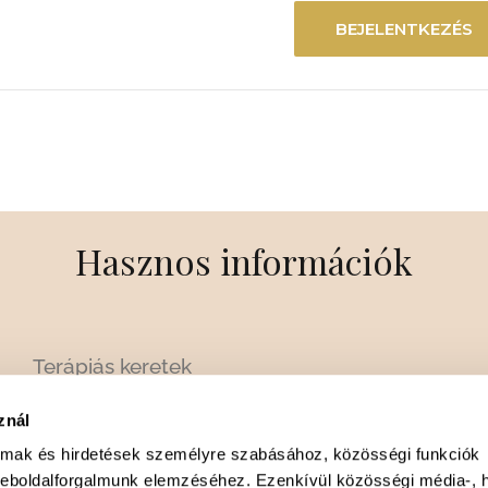
BEJELENTKEZÉS
Hasznos információk
Terápiás keretek
Árak
znál
Gyakori kérdések
almak és hirdetések személyre szabásához, közösségi funkciók
Kollégák
weboldalforgalmunk elemzéséhez. Ezenkívül közösségi média-, h