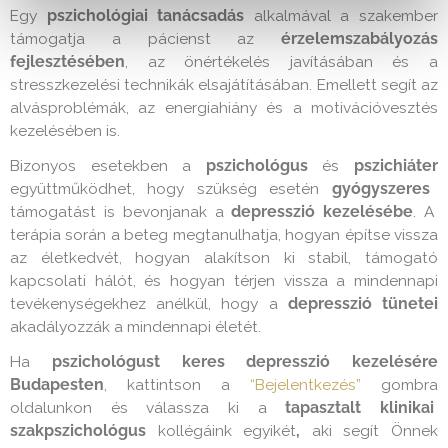
Egy
pszichológiai tanácsadás
alkalmával a szakember
támogatja a pácienst az
érzelemszabályozás
fejlesztésében
, az önértékelés javításában és a
stresszkezelési technikák elsajátításában. Emellett segít az
alvásproblémák, az energiahiány és a motivációvesztés
kezelésében is.
Bizonyos esetekben a
pszichológus
és
pszichiáter
együttműködhet, hogy szükség esetén
gyógyszeres
támogatást is bevonjanak a
depresszió kezelésébe
. A
terápia során a beteg megtanulhatja, hogyan építse vissza
az életkedvét, hogyan alakítson ki stabil, támogató
kapcsolati hálót, és hogyan térjen vissza a mindennapi
tevékenységekhez anélkül, hogy a
depresszió tünetei
akadályozzák a mindennapi életét.
Ha
pszichológust keres depresszió kezelésére
Budapesten
, kattintson a
“Bejelentkezés”
gombra
oldalunkon és válassza ki a
tapasztalt klinikai
szakpszichológus
kollégáink egyikét
,
aki segít Önnek