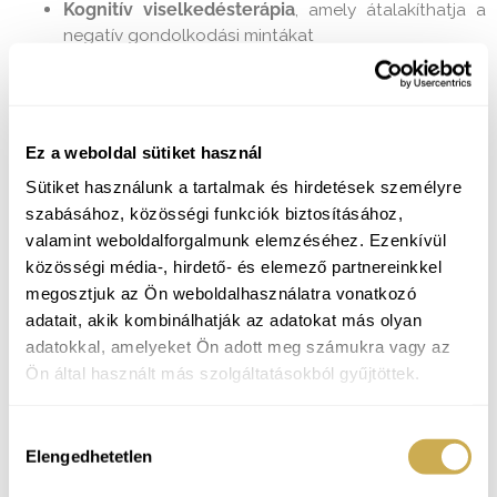
Kognitív viselkedésterápia
, amely átalakíthatja a
negatív gondolkodási mintákat
Gyógyszeres terápia
, amely súlyosabb esetekben
lehet hasznos
Életmódbeli változtatások
, mint a mozgás, helyes
táplálkozás és relaxációs technikák alkalmazása
Ez a weboldal sütiket használ
A depresszió formái:
Sütiket használunk a tartalmak és hirdetések személyre
szabásához, közösségi funkciók biztosításához,
Bipoláris depresszió:
A bipoláris depresszió
valamint weboldalforgalmunk elemzéséhez. Ezenkívül
hangulatingadozás
okkal jár, amely során a beteg
közösségi média-, hirdető- és elemező partnereinkkel
mániás és depressziós epizódok
között ingadozik.
megosztjuk az Ön weboldalhasználatra vonatkozó
A mély
depressziós szakaszok
erős levertséggel,
adatait, akik kombinálhatják az adatokat más olyan
motiváció hiányával és önértékelési problémákkal
adatokkal, amelyeket Ön adott meg számukra vagy az
járnak
Ön által használt más szolgáltatásokból gyűjtöttek.
Szorongásos depresszió:
A szorongásos
depresszió esetében a tartós
depressziós tünetek
Hozzájárulás
mellett fokozott
szorongás
és állandó aggodalom
Elengedhetetlen
kiválasztása
is megjelenik. Gyakori a folyamatos feszültség,
alvászavar
és a döntésképtelenség érzése.