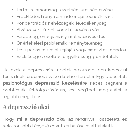
Tartós szomorúság, levertség, üresség érzése
Érdeklődés hiánya a mindennapi teendők iránt
Koncentrációs nehézségek, feledékenység
Alvászavar (túl sok vagy túl kevés alvás)
Fáradtság, energiahiány, motivációvesztés
Önértékelési problémák, reménytelenség
Testi panaszok, mint fejfájás vagy emésztési gondok
Szélsőséges esetben öngyilkossági gondolatok
Ha ezek a depressziós tünetek hosszabb időn keresztül
fennállnak, érdemes szakemberhez fordulni. Egy tapasztalt
pszichológus depresszió kezelésére
képes segíteni a
problémák feldolgozásában, és segíthet megtalálni a
legjobb megoldást.
A depresszió okai
Hogy
mi a depresszió oka
, az rendkívül összetett és
sokszor több tényező együttes hatása miatt alakul ki.