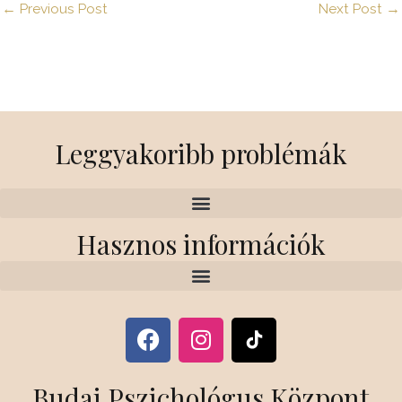
←
Previous Post
Next Post
→
Leggyakoribb problémák
Hasznos információk
F
I
a
n
c
s
Budai Pszichológus Központ
e
t