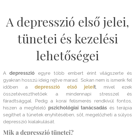
A depresszió első jelei,
tünetei és kezelési
lehetőségei
A
depresszió
egyre több embert érint világszerte és
gyakran hosszú ideig rejtve marad. Sokan nem is ismerik fel
időben a
depresszió első jelei
t
, mivel ezek
összetéveszthetőek a mindennapi stresszel és
fáradtsággal. Pedig a korai felismerés rendkívül fontos,
hiszen a megfelelő
pszichológiai tanácsadás
és terápia
segíthet a tünetek enyhítésében, sőt, megelőzheti a súlyos
depresszió kialakulását.
Mik a depresszió tünetei?