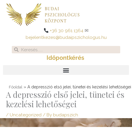
Skip
to
content
+36 30 961 1364
✉
bejelentkezes@budaipszichologus.hu
Search
Search
Időpontkérés
»
A depresszió első jelei, tünetei és kezelési lehetőségei
Főoldal
A depresszió első jelei, tünetei és
kezelési lehetőségei
/
Uncategorized
/ By
budapszich