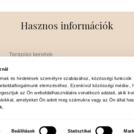
Hasznos információk
Terápiás keretek
Árak
znál
Gyakori kérdések
almak és hirdetések személyre szabásához, közösségi funkciók
Kollégák
weboldalforgalmunk elemzéséhez. Ezenkívül közösségi média-, h
Szakterületek
gosztjuk az Ön weboldalhasználatra vonatkozó adatait, akik ko
Karrierlehetőség
atokkal, amelyeket Ön adott meg számukra vagy az Ön által ha
k.
Blog
F
I
a
n
Beállítások
Statisztikai
Mark