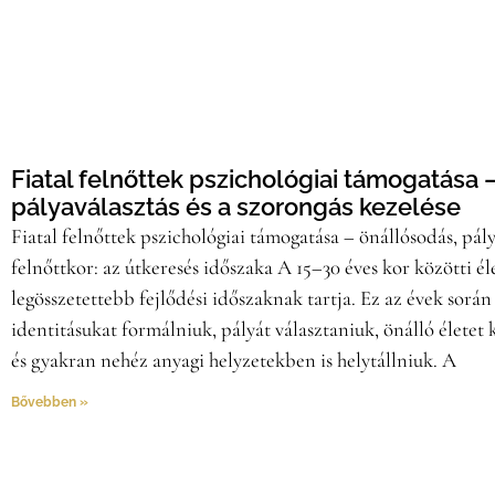
Fiatal felnőttek pszichológiai támogatása 
pályaválasztás és a szorongás kezelése
Fiatal felnőttek pszichológiai támogatása – önállósodás, pály
felnőttkor: az útkeresés időszaka A 15–30 éves kor közötti él
legösszetettebb fejlődési időszaknak tartja. Ez az évek során
identitásukat formálniuk, pályát választaniuk, önálló életet
és gyakran nehéz anyagi helyzetekben is helytállniuk. A
Bővebben »