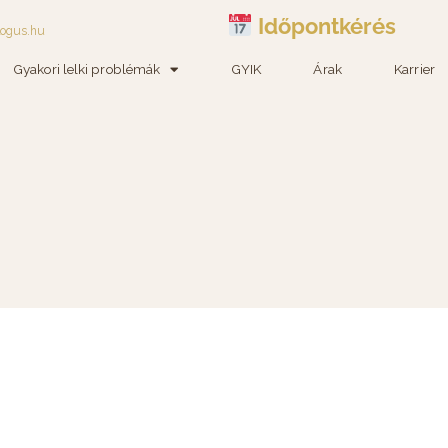
Időpontkérés
logus.hu
Gyakori lelki problémák
GYIK
Árak
Karrier