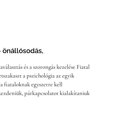
– önállósodás,
aválasztás és a szorongás kezelése Fiatal
etszakaszt a pszichológia az egyik
 a fiataloknak egyszerre kell
 kezdeniük, párkapcsolatot kialakítaniuk