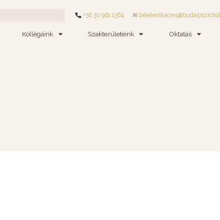
+36 30 961 1364
✉
bejelentkezes@budaipszicho
Kollégáink
Szakterületeink
Oktatás