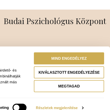
Budai Pszichológus Központ
MIND ENGEDÉLYEZ
irdető- és
KIVÁLASZTOTT ENGEDÉLYEZÉSE
mbinálhatják
sznált más
MEGTAGAD
eting
Részletek megjelenítése