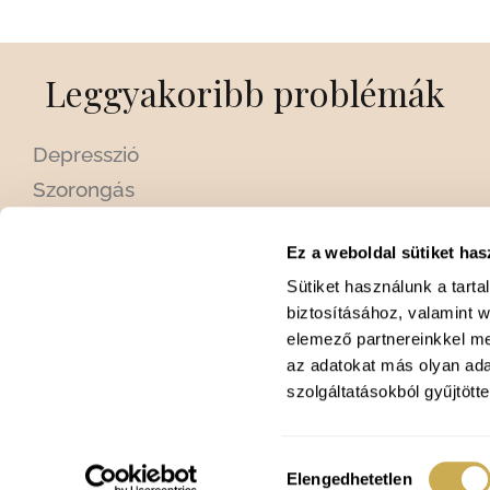
Leggyakoribb problémák
Depresszió
Szorongás
Krízishelyzetek
Ez a weboldal sütiket has
Személyiségzavarok
Sütiket használunk a tart
Párkapcsolati problémák és szingliség
biztosításához, valamint 
Menedzser betegségek: Stressz, burnout,
elemező partnereinkkel me
alvászavar
az adatokat más olyan ad
szolgáltatásokból gyűjtötte
Hozzájárulás
Elengedhetetlen