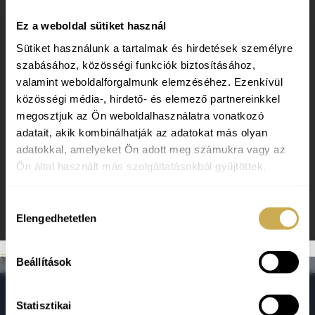
Ez a weboldal sütiket használ
Sütiket használunk a tartalmak és hirdetések személyre
szabásához, közösségi funkciók biztosításához,
valamint weboldalforgalmunk elemzéséhez. Ezenkívül
közösségi média-, hirdető- és elemező partnereinkkel
megosztjuk az Ön weboldalhasználatra vonatkozó
adatait, akik kombinálhatják az adatokat más olyan
Pánikroham vagy stressz? Tünetek, okok és
adatokkal, amelyeket Ön adott meg számukra vagy az
hatékony megküzdési módszerek
Ön által használt más szolgáltatásokból gyűjtöttek.
Pánikroham vagy stressz? Tünetek, okok és hatékony
megküzdési módszerek A pánikroham egy hirtelen, spontán
jelentkező, rendkívül intenzív félelemmel vagy szorongással
Hozzájárulás
Elengedhetetlen
járó állapot, amely gyakran torzult gondolkodással és testi
kiválasztása
tünetekkel társul. A pánikroham tünetei közé tartozik a
szapora szívverés, izzadás, remegés, fulladásérzés, mellkasi
Beállítások
fájdalom, szédülés és a valóságtól való elszakadás érzése. A
×
pánikroham okai A pánikroham
Statisztikai