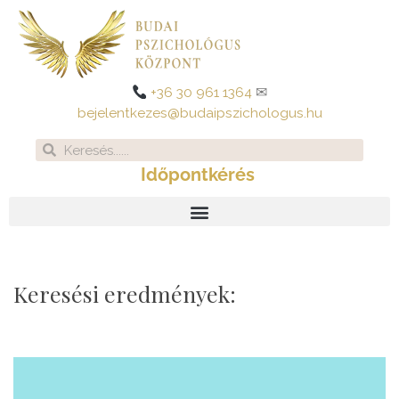
Skip
to
content
+36 30 961 1364
✉
bejelentkezes@budaipszichologus.hu
Search
Search
Időpontkérés
Keresési eredmények: