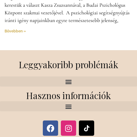
kerestük a választ Kasza Zsuzsannával, a Budai Pszichológus
Központ szakmai vezetőjével. A pszichológiai segítségnyújtás
iránti igény napjainkban egyre természetesebb jelenség,
Bővebben »
Leggyakoribb problémák
Hasznos információk
F
I
a
n