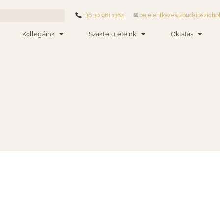
+36 30 961 1364
✉
bejelentkezes@budaipszicho
Kollégáink
Szakterületeink
Oktatás