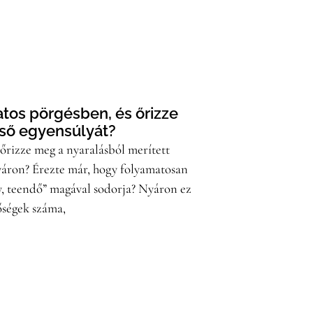
atos pörgésben, és őrizze
lső egyensúlyát?
 őrizze meg a nyaralásból merített
yáron? Érezte már, hogy folyamatosan
y, teendő” magával sodorja? Nyáron ez
tőségek száma,