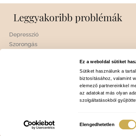
Leggyakoribb problémák
Depresszió
Szorongás
Krízishelyzetek
Ez a weboldal sütiket has
Személyiségzavarok
Sütiket használunk a tart
Párkapcsolati problémák és szingliség
biztosításához, valamint 
Menedzser betegségek: Stressz, burnout,
elemező partnereinkkel me
alvászavar
az adatokat más olyan ad
szolgáltatásokból gyűjtötte
Hozzájárulás
Elengedhetetlen
kiválasztása