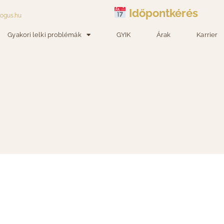
Időpontkérés
logus.hu
Gyakori lelki problémák
GYIK
Árak
Karrier