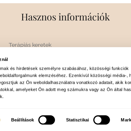
Hasznos információk
Terápiás keretek
Árak
znál
Gyakori kérdések
almak és hirdetések személyre szabásához, közösségi funkciók
Kollégák
weboldalforgalmunk elemzéséhez. Ezenkívül közösségi média-, h
Szakterületek
gosztjuk az Ön weboldalhasználatra vonatkozó adatait, akik ko
Karrierlehetőség
atokkal, amelyeket Ön adott meg számukra vagy az Ön által ha
k.
Blog
F
I
a
n
Beállítások
Statisztikai
Mark
c
s