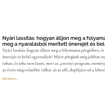
Nyári lassítás: hogyan álljon meg a folyam
meg a nyaralásból merített önerejét és be
Nyári lassítás: hogyan álljon meg a folyamatos pörgésben, és
önerejét és belső egyensúlyát? Miért pörgünk még jobban n
rohan, és soha nem lassít, mert az „ezernyi program, esemén
az érzés még erősebbé válhat: jó az idő, duplájára nő a lehe
Bővebben »