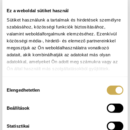
Ez a weboldal sütiket használ
Sütiket használunk a tartalmak és hirdetések személyre
szabásához, közösségi funkciók biztosításához,
valamint weboldalforgalmunk elemzéséhez. Ezenkívül
közösségi média-, hirdető- és elemező partnereinkkel
megosztjuk az Ön weboldalhasználatra vonatkozó
adatait, akik kombinálhatják az adatokat más olyan
Pánikroham vagy stressz? Tünetek, okok és
adatokkal, amelyeket Ön adott meg számukra vagy az
hatékony megküzdési módszerek
Ön által használt más szolgáltatásokból gyűjtöttek.
Pánikroham vagy stressz? Tünetek, okok és hatékony
megküzdési módszerek A pánikroham egy hirtelen, spontán
jelentkező, rendkívül intenzív félelemmel vagy szorongással
Hozzájárulás
Elengedhetetlen
járó állapot, amely gyakran torzult gondolkodással és testi
kiválasztása
tünetekkel társul. A pánikroham tünetei közé tartozik a
szapora szívverés, izzadás, remegés, fulladásérzés, mellkasi
Beállítások
fájdalom, szédülés és a valóságtól való elszakadás érzése. A
pánikroham okai A pánikroham
Statisztikai