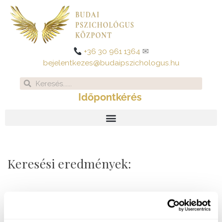
Skip
to
content
+36 30 961 1364
✉
bejelentkezes@budaipszichologus.hu
Search
Search
Időpontkérés
Keresési eredmények: