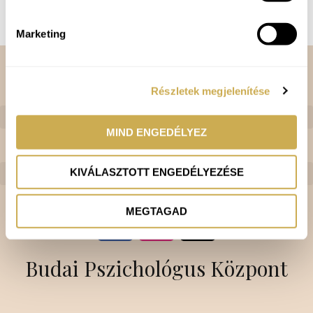
Bővebben »
Marketing
Leggyakoribb problémák
Részletek megjelenítése
MIND ENGEDÉLYEZ
Hasznos információk
KIVÁLASZTOTT ENGEDÉLYEZÉSE
F
I
MEGTAGAD
a
n
c
s
Budai Pszichológus Központ
e
t
b
a
o
g